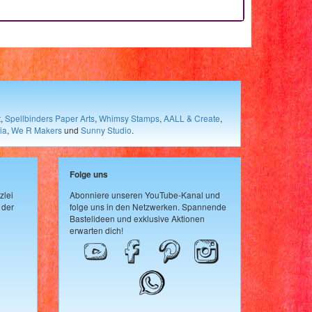
t
,
Spellbinders Paper Arts
,
Whimsy Stamps
,
AALL & Create
,
ia
,
We R Makers
und
Sunny Studio
.
Folge uns
zlei
Abonniere unseren YouTube-Kanal und
 der
folge uns in den Netzwerken. Spannende
Bastelideen und exklusive Aktionen
erwarten dich!