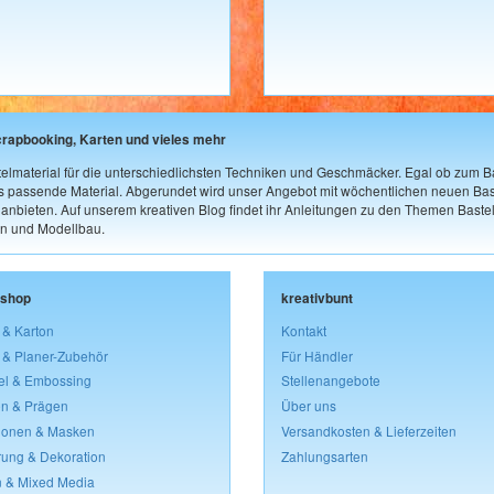
crapbooking, Karten und vieles mehr
elmaterial für die unterschiedlichsten Techniken und Geschmäcker. Egal ob zum Ba
as passende Material. Abgerundet wird unser Angebot mit wöchentlichen neuen Bast
nbieten. Auf unserem kreativen Blog findet ihr Anleitungen zu den Themen Bastel
n und Modellbau.
lshop
kreativbunt
 & Karton
Kontakt
 & Planer-Zubehör
Für Händler
el & Embossing
Stellenangebote
n & Prägen
Über uns
lonen & Masken
Versandkosten & Lieferzeiten
rung & Dekoration
Zahlungsarten
 & Mixed Media