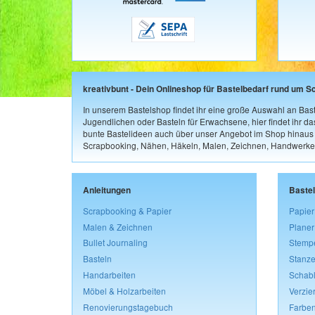
kreativbunt - Dein Onlineshop für Bastelbedarf rund um S
In unserem Bastelshop findet ihr eine große Auswahl an Bast
Jugendlichen oder Basteln für Erwachsene, hier findet ihr d
bunte Bastelideen auch über unser Angebot im Shop hinaus a
Scrapbooking, Nähen, Häkeln, Malen, Zeichnen, Handwerke
Anleitungen
Baste
Scrapbooking & Papier
Papier
Malen & Zeichnen
Planer
Bullet Journaling
Stemp
Basteln
Stanze
Handarbeiten
Schab
Möbel & Holzarbeiten
Verzie
Renovierungstagebuch
Farben