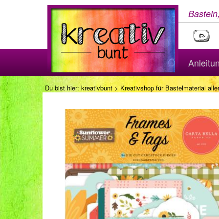
Basteln
Anleitu
Du bist hier:
kreativbunt
>
Kreativshop für Bastelmaterial aller