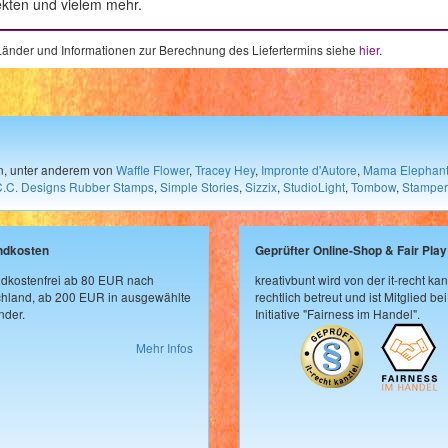
ekten und vielem mehr.
e Länder und Informationen zur Berechnung des Liefertermins siehe
hier
.
en, unter anderem von
Waffle Flower
,
Tracey Hey
,
Impronte d'Autore
,
Mama Elephan
C.C. Designs Rubber Stamps
,
Simple Stories
,
Sizzix
,
StudioLight
,
Tombow
,
Stamper
ndkosten
Geprüfter Online-Shop & Fair Play
dkostenfrei ab 80 EUR nach
kreativbunt wird von der it-recht kan
hland, ab 200 EUR in ausgewählte
rechtlich betreut und ist Mitglied bei
der.
Initiative "Fairness im Handel".
Mehr Infos