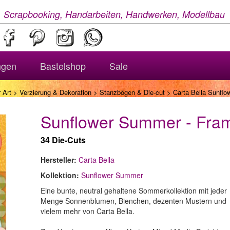
, Scrapbooking, Handarbeiten, Handwerken, Modellbau
ngen
Bastelshop
Sale
 Art
>
Verzierung & Dekoration
>
Stanzbögen & Die-cut
> Carta Bella Sunfl
Sunflower Summer - Fra
34 Die-Cuts
Hersteller:
Carta Bella
Kollektion:
Sunflower Summer
Eine bunte, neutral gehaltene Sommerkollektion mit jeder
Menge Sonnenblumen, Bienchen, dezenten Mustern und
vielem mehr von Carta Bella.