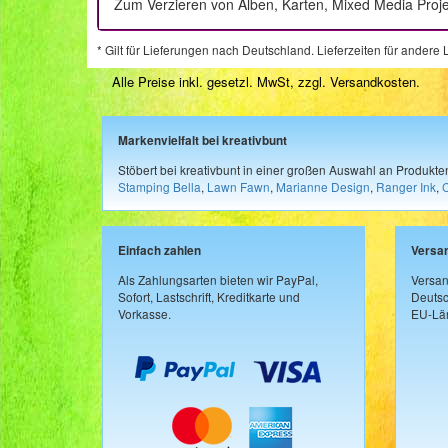
Zum Verzieren von Alben, Karten, Mixed Media Proj
* Gilt für Lieferungen nach Deutschland. Lieferzeiten für ander
Alle Preise inkl. gesetzl. MwSt, zzgl.
Versandkosten
.
Markenvielfalt bei kreativbunt
Stöbert bei kreativbunt in einer großen Auswahl an Produkt
Stamping Bella
,
Lawn Fawn
,
Marianne Design
,
Ranger Ink
,
Einfach zahlen
Versa
Als Zahlungsarten bieten wir PayPal,
Versan
Sofort, Lastschrift, Kreditkarte und
Deutsc
Vorkasse.
EU-Län