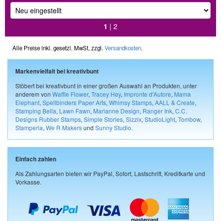
1
|
2
Alle Preise inkl. gesetzl. MwSt, zzgl.
Versandkosten
.
Markenvielfalt bei kreativbunt
Stöbert bei kreativbunt in einer großen Auswahl an Produkten, unter
anderem von
Waffle Flower
,
Tracey Hey
,
Impronte d'Autore
,
Mama
Elephant
,
Spellbinders Paper Arts
,
Whimsy Stamps
,
AALL & Create
,
Stamping Bella
,
Lawn Fawn
,
Marianne Design
,
Ranger Ink
,
C.C.
Designs Rubber Stamps
,
Simple Stories
,
Sizzix
,
StudioLight
,
Tombow
,
Stamperia
,
We R Makers
und
Sunny Studio
.
Einfach zahlen
Als Zahlungsarten bieten wir PayPal, Sofort, Lastschrift, Kreditkarte und
Vorkasse.