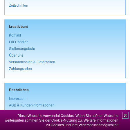
Zeitschriften
kreativbunt
Kontakt
Für Händler
Stellenangebote
Über uns
Versandkosten & Lieferzeiten
Zahlungsarten
Rechtliches
Impressum
AGB & Kundeninformationen
Widerrufsbelehrung & Widerrufsformular
Diese Webseite verwendet Cookies. Wenn Sie auf der Webseite
✖
Datenschutz
weitersurfen stimmen Sie der Cookie-Nutzung zu.
Weitere Informationen
zu Cookies und Ihre Widerspruchsmöglichkeit
Vertrag widerrufen