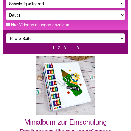
Nur Videoanleitungen anzeigen
1
|
2
|
3
| ... |
8
Minialbum zur Einschulung
Erstellung eines Albums mit dem "Create an