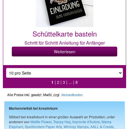
Schüttelkarte basteln
Schritt für Schritt Anleitung für Anfänger
Weiterlesen
1
|
2
|
3
| ... |
8
Alle Preise inkl. gesetzl. MwSt, zzgl.
Versandkosten
.
Markenvielfalt bei kreativbunt
Stöbert bei kreativbunt in einer großen Auswahl an Produkten, unter
anderem von
Waffle Flower
,
Tracey Hey
,
Impronte d'Autore
,
Mama
Elephant
,
Spellbinders Paper Arts
,
Whimsy Stamps
,
AALL & Create
,