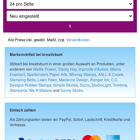
1
Alle Preise inkl. gesetzl. MwSt, zzgl.
Versandkosten
.
Markenvielfalt bei kreativbunt
Stöbert bei kreativbunt in einer großen Auswahl an Produkten, unter
anderem von
Waffle Flower
,
Tracey Hey
,
Impronte d'Autore
,
Mama
Elephant
,
Spellbinders Paper Arts
,
Whimsy Stamps
,
AALL & Create
,
Stamping Bella
,
Lawn Fawn
,
Marianne Design
,
Ranger Ink
,
C.C.
Designs Rubber Stamps
,
Simple Stories
,
Sizzix
,
StudioLight
,
Tombow
,
Stamperia
,
We R Makers
und
Sunny Studio
.
Einfach zahlen
Als Zahlungsarten bieten wir PayPal, Sofort, Lastschrift, Kreditkarte und
Vorkasse.