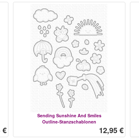
Sending Sunshine And Smiles
Outline-Stanzschablonen
 €
12,95 €