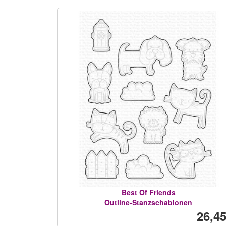
Best Of Friends
Outline-Stanzschablonen
26,45