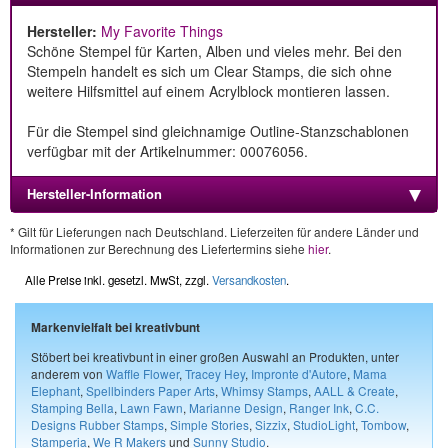
Hersteller:
My Favorite Things
Schöne Stempel für Karten, Alben und vieles mehr. Bei den
Stempeln handelt es sich um Clear Stamps, die sich ohne
weitere Hilfsmittel auf einem Acrylblock montieren lassen.
Für die Stempel sind gleichnamige Outline-Stanzschablonen
verfügbar mit der Artikelnummer: 00076056.
Hersteller-Information
* Gilt für Lieferungen nach Deutschland. Lieferzeiten für andere Länder und
Informationen zur Berechnung des Liefertermins siehe
hier
.
Alle Preise inkl. gesetzl. MwSt, zzgl.
Versandkosten
.
Markenvielfalt bei kreativbunt
Stöbert bei kreativbunt in einer großen Auswahl an Produkten, unter
anderem von
Waffle Flower
,
Tracey Hey
,
Impronte d'Autore
,
Mama
Elephant
,
Spellbinders Paper Arts
,
Whimsy Stamps
,
AALL & Create
,
Stamping Bella
,
Lawn Fawn
,
Marianne Design
,
Ranger Ink
,
C.C.
Designs Rubber Stamps
,
Simple Stories
,
Sizzix
,
StudioLight
,
Tombow
,
Stamperia
,
We R Makers
und
Sunny Studio
.