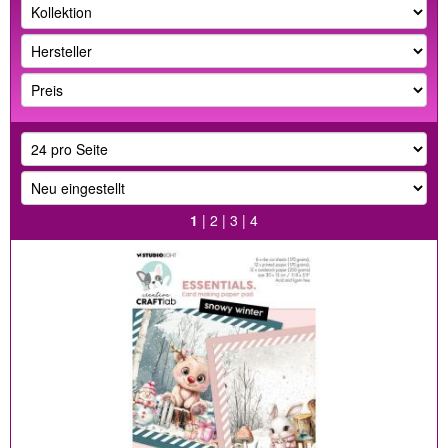
1
|
2
|
3
|
4