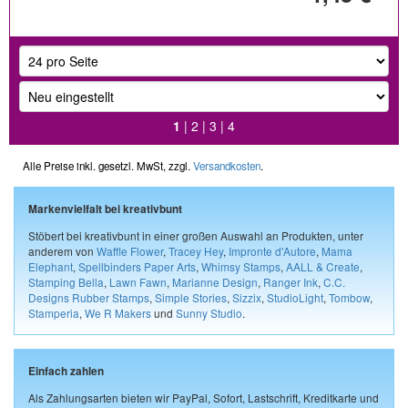
1
|
2
|
3
|
4
Alle Preise inkl. gesetzl. MwSt, zzgl.
Versandkosten
.
Markenvielfalt bei kreativbunt
Stöbert bei kreativbunt in einer großen Auswahl an Produkten, unter
anderem von
Waffle Flower
,
Tracey Hey
,
Impronte d'Autore
,
Mama
Elephant
,
Spellbinders Paper Arts
,
Whimsy Stamps
,
AALL & Create
,
Stamping Bella
,
Lawn Fawn
,
Marianne Design
,
Ranger Ink
,
C.C.
Designs Rubber Stamps
,
Simple Stories
,
Sizzix
,
StudioLight
,
Tombow
,
Stamperia
,
We R Makers
und
Sunny Studio
.
Einfach zahlen
Als Zahlungsarten bieten wir PayPal, Sofort, Lastschrift, Kreditkarte und