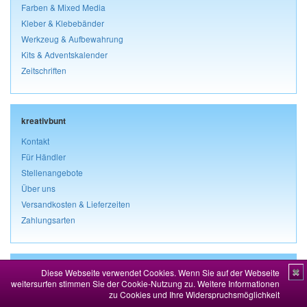
Farben & Mixed Media
Kleber & Klebebänder
Werkzeug & Aufbewahrung
Kits & Adventskalender
Zeitschriften
kreativbunt
Kontakt
Für Händler
Stellenangebote
Über uns
Versandkosten & Lieferzeiten
Zahlungsarten
Rechtliches
Diese Webseite verwendet Cookies. Wenn Sie auf der Webseite
✖
weitersurfen stimmen Sie der Cookie-Nutzung zu.
Weitere Informationen
Impressum
zu Cookies und Ihre Widerspruchsmöglichkeit
AGB & Kundeninformationen