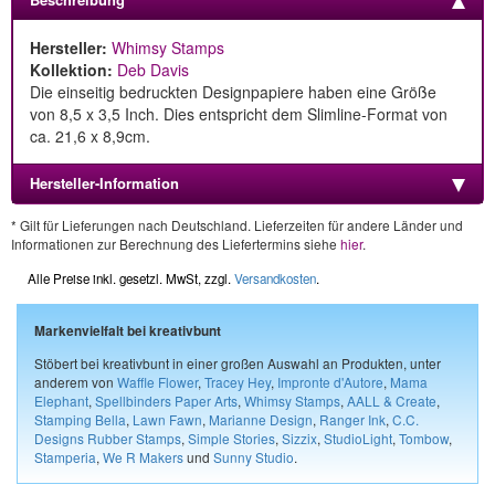
Hersteller:
Whimsy Stamps
Kollektion:
Deb Davis
Die einseitig bedruckten Designpapiere haben eine Größe
von 8,5 x 3,5 Inch. Dies entspricht dem Slimline-Format von
ca. 21,6 x 8,9cm.
Hersteller-Information
* Gilt für Lieferungen nach Deutschland. Lieferzeiten für andere Länder und
Informationen zur Berechnung des Liefertermins siehe
hier
.
Alle Preise inkl. gesetzl. MwSt, zzgl.
Versandkosten
.
Markenvielfalt bei kreativbunt
Stöbert bei kreativbunt in einer großen Auswahl an Produkten, unter
anderem von
Waffle Flower
,
Tracey Hey
,
Impronte d'Autore
,
Mama
Elephant
,
Spellbinders Paper Arts
,
Whimsy Stamps
,
AALL & Create
,
Stamping Bella
,
Lawn Fawn
,
Marianne Design
,
Ranger Ink
,
C.C.
Designs Rubber Stamps
,
Simple Stories
,
Sizzix
,
StudioLight
,
Tombow
,
Stamperia
,
We R Makers
und
Sunny Studio
.