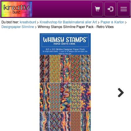
Nav
Du bist hier:
kreativbunt
>
Kreativshop für Bastelmaterial aller Art
>
Papier & Karton
>
Designpapier Slimline
> Whimsy Stamps Slimline Paper Pack - Retro Vibes
Next