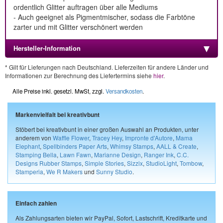
ordentlich Glitter auftragen über alle Mediums
- Auch geeignet als Pigmentmischer, sodass die Farbtöne
zarter und mit Glitter verschönert werden
Hersteller-Information
* Gilt für Lieferungen nach Deutschland. Lieferzeiten für andere Länder und
Informationen zur Berechnung des Liefertermins siehe
hier
.
Alle Preise inkl. gesetzl. MwSt, zzgl.
Versandkosten
.
Markenvielfalt bei kreativbunt
Stöbert bei kreativbunt in einer großen Auswahl an Produkten, unter
anderem von
Waffle Flower
,
Tracey Hey
,
Impronte d'Autore
,
Mama
Elephant
,
Spellbinders Paper Arts
,
Whimsy Stamps
,
AALL & Create
,
Stamping Bella
,
Lawn Fawn
,
Marianne Design
,
Ranger Ink
,
C.C.
Designs Rubber Stamps
,
Simple Stories
,
Sizzix
,
StudioLight
,
Tombow
,
Stamperia
,
We R Makers
und
Sunny Studio
.
Einfach zahlen
Als Zahlungsarten bieten wir PayPal, Sofort, Lastschrift, Kreditkarte und