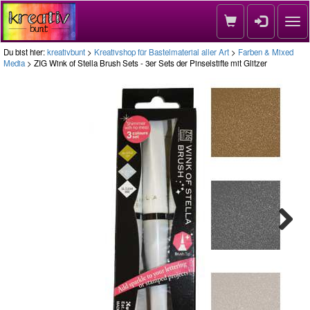
Nav
Du bist hier:
kreativbunt
>
Kreativshop für Bastelmaterial aller Art
>
Farben & Mixed
Media
> ZIG Wink of Stella Brush Sets - 3er Sets der Pinselstifte mit Glitzer
Next