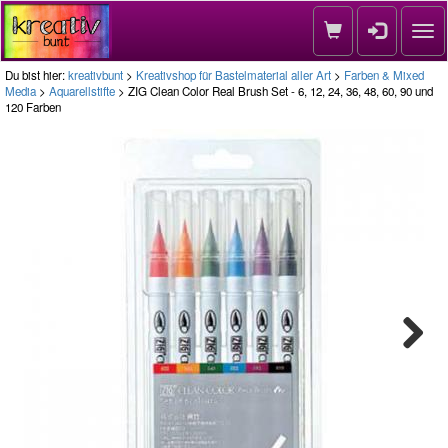
Nav
Du bist hier:
kreativbunt
>
Kreativshop für Bastelmaterial aller Art
>
Farben & Mixed
Media
>
Aquarellstifte
> ZIG Clean Color Real Brush Set - 6, 12, 24, 36, 48, 60, 90 und
120 Farben
Next