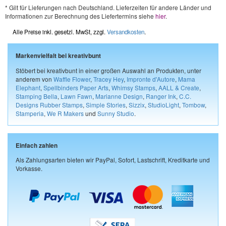
* Gilt für Lieferungen nach Deutschland. Lieferzeiten für andere Länder und
Informationen zur Berechnung des Liefertermins siehe
hier
.
Alle Preise inkl. gesetzl. MwSt, zzgl.
Versandkosten
.
Markenvielfalt bei kreativbunt
Stöbert bei kreativbunt in einer großen Auswahl an Produkten, unter
anderem von
Waffle Flower
,
Tracey Hey
,
Impronte d'Autore
,
Mama
Elephant
,
Spellbinders Paper Arts
,
Whimsy Stamps
,
AALL & Create
,
Stamping Bella
,
Lawn Fawn
,
Marianne Design
,
Ranger Ink
,
C.C.
Designs Rubber Stamps
,
Simple Stories
,
Sizzix
,
StudioLight
,
Tombow
,
Stamperia
,
We R Makers
und
Sunny Studio
.
Einfach zahlen
Als Zahlungsarten bieten wir PayPal, Sofort, Lastschrift, Kreditkarte und
Vorkasse.