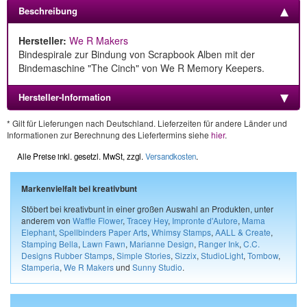
Beschreibung
Hersteller:
We R Makers
Bindespirale zur Bindung von Scrapbook Alben mit der
Bindemaschine "The Cinch" von We R Memory Keepers.
Hersteller-Information
* Gilt für Lieferungen nach Deutschland. Lieferzeiten für andere Länder und
Informationen zur Berechnung des Liefertermins siehe
hier
.
Alle Preise inkl. gesetzl. MwSt, zzgl.
Versandkosten
.
Markenvielfalt bei kreativbunt
Stöbert bei kreativbunt in einer großen Auswahl an Produkten, unter
anderem von
Waffle Flower
,
Tracey Hey
,
Impronte d'Autore
,
Mama
Elephant
,
Spellbinders Paper Arts
,
Whimsy Stamps
,
AALL & Create
,
Stamping Bella
,
Lawn Fawn
,
Marianne Design
,
Ranger Ink
,
C.C.
Designs Rubber Stamps
,
Simple Stories
,
Sizzix
,
StudioLight
,
Tombow
,
Stamperia
,
We R Makers
und
Sunny Studio
.