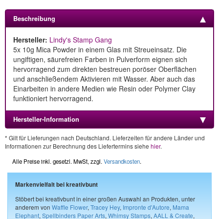
Beschreibung
Hersteller:
Lindy's Stamp Gang
5x 10g Mica Powder in einem Glas mit Streueinsatz. Die
ungiftigen, säurefreien Farben in Pulverform eignen sich
hervorragend zum direkten bestreuen poröser Oberflächen
und anschließendem Aktivieren mit Wasser. Aber auch das
Einarbeiten in andere Medien wie Resin oder Polymer Clay
funktioniert hervorragend.
Hersteller-Information
* Gilt für Lieferungen nach Deutschland. Lieferzeiten für andere Länder und
Informationen zur Berechnung des Liefertermins siehe
hier
.
Alle Preise inkl. gesetzl. MwSt, zzgl.
Versandkosten
.
Markenvielfalt bei kreativbunt
Stöbert bei kreativbunt in einer großen Auswahl an Produkten, unter
anderem von
Waffle Flower
,
Tracey Hey
,
Impronte d'Autore
,
Mama
Elephant
,
Spellbinders Paper Arts
,
Whimsy Stamps
,
AALL & Create
,