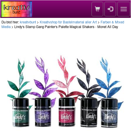
Nav
Du bist hier:
kreativbunt
>
Kreativshop für Bastelmaterial aller Art
>
Farben & Mixed
Media
> Lindy's Stamp Gang Painter's Palette Magical Shakers - Monet All Day