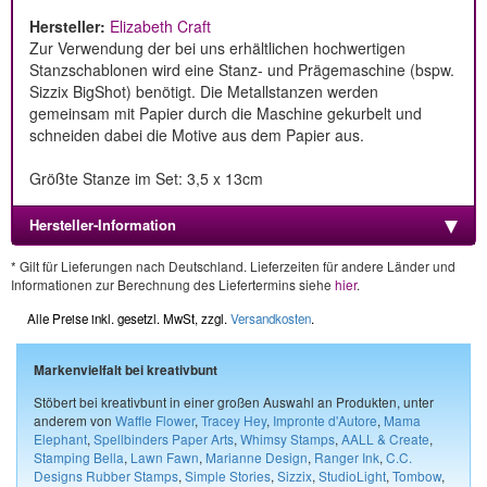
Hersteller:
Elizabeth Craft
Zur Verwendung der bei uns erhältlichen hochwertigen
Stanzschablonen wird eine Stanz- und Prägemaschine (bspw.
Sizzix BigShot) benötigt. Die Metallstanzen werden
gemeinsam mit Papier durch die Maschine gekurbelt und
schneiden dabei die Motive aus dem Papier aus.
Größte Stanze im Set: 3,5 x 13cm
Hersteller-Information
* Gilt für Lieferungen nach Deutschland. Lieferzeiten für andere Länder und
Informationen zur Berechnung des Liefertermins siehe
hier
.
Alle Preise inkl. gesetzl. MwSt, zzgl.
Versandkosten
.
Markenvielfalt bei kreativbunt
Stöbert bei kreativbunt in einer großen Auswahl an Produkten, unter
anderem von
Waffle Flower
,
Tracey Hey
,
Impronte d'Autore
,
Mama
Elephant
,
Spellbinders Paper Arts
,
Whimsy Stamps
,
AALL & Create
,
Stamping Bella
,
Lawn Fawn
,
Marianne Design
,
Ranger Ink
,
C.C.
Designs Rubber Stamps
,
Simple Stories
,
Sizzix
,
StudioLight
,
Tombow
,