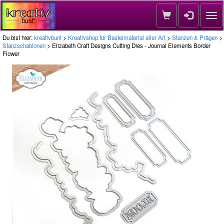
Nav
Du bist hier:
kreativbunt
>
Kreativshop für Bastelmaterial aller Art
>
Stanzen & Prägen
>
Stanzschablonen
> Elizabeth Craft Designs Cutting Dies - Journal Elements Border
Flower