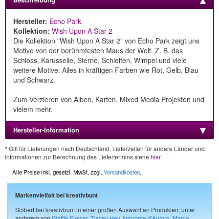
Hersteller:
Echo Park
Kollektion:
Wish Upon A Star 2
Die Kollektion "Wish Upon A Star 2" von Echo Park zeigt uns
Motive von der berühmtesten Maus der Welt. Z. B. das
Schloss, Karusselle, Sterne, Schleifen, Wimpel und viele
weitere Motive. Alles in kräftigen Farben wie Rot, Gelb, Blau
und Schwarz.
Zum Verzieren von Alben, Karten, Mixed Media Projekten und
vielem mehr.
Hersteller-Information
* Gilt für Lieferungen nach Deutschland. Lieferzeiten für andere Länder und
Informationen zur Berechnung des Liefertermins siehe
hier
.
Alle Preise inkl. gesetzl. MwSt, zzgl.
Versandkosten
.
Markenvielfalt bei kreativbunt
Stöbert bei kreativbunt in einer großen Auswahl an Produkten, unter
anderem von
Waffle Flower
,
Tracey Hey
,
Impronte d'Autore
,
Mama