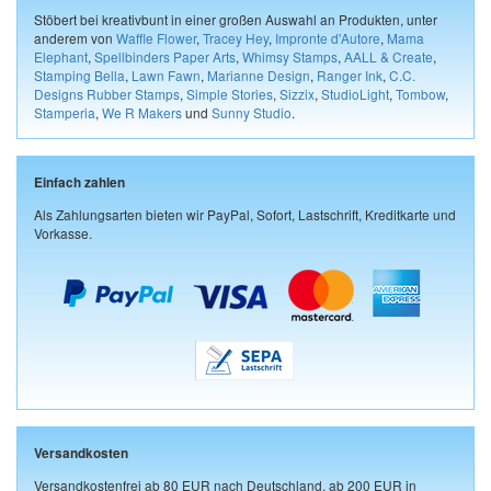
Stöbert bei kreativbunt in einer großen Auswahl an Produkten, unter
anderem von
Waffle Flower
,
Tracey Hey
,
Impronte d'Autore
,
Mama
Elephant
,
Spellbinders Paper Arts
,
Whimsy Stamps
,
AALL & Create
,
Stamping Bella
,
Lawn Fawn
,
Marianne Design
,
Ranger Ink
,
C.C.
Designs Rubber Stamps
,
Simple Stories
,
Sizzix
,
StudioLight
,
Tombow
,
Stamperia
,
We R Makers
und
Sunny Studio
.
Einfach zahlen
Als Zahlungsarten bieten wir PayPal, Sofort, Lastschrift, Kreditkarte und
Vorkasse.
Versandkosten
Versandkostenfrei ab 80 EUR nach Deutschland, ab 200 EUR in