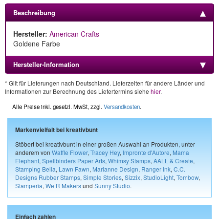
Beschreibung
Hersteller:
American Crafts
Goldene Farbe
Hersteller-Information
* Gilt für Lieferungen nach Deutschland. Lieferzeiten für andere Länder und
Informationen zur Berechnung des Liefertermins siehe
hier
.
Alle Preise inkl. gesetzl. MwSt, zzgl.
Versandkosten
.
Markenvielfalt bei kreativbunt
Stöbert bei kreativbunt in einer großen Auswahl an Produkten, unter
anderem von
Waffle Flower
,
Tracey Hey
,
Impronte d'Autore
,
Mama
Elephant
,
Spellbinders Paper Arts
,
Whimsy Stamps
,
AALL & Create
,
Stamping Bella
,
Lawn Fawn
,
Marianne Design
,
Ranger Ink
,
C.C.
Designs Rubber Stamps
,
Simple Stories
,
Sizzix
,
StudioLight
,
Tombow
,
Stamperia
,
We R Makers
und
Sunny Studio
.
Einfach zahlen