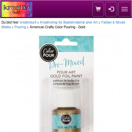
Nav
Du bist hier:
kreativbunt
>
Kreativshop für Bastelmaterial aller Art
>
Farben & Mixed
Media
>
Pouring
> American Crafts Color Pouring - Gold