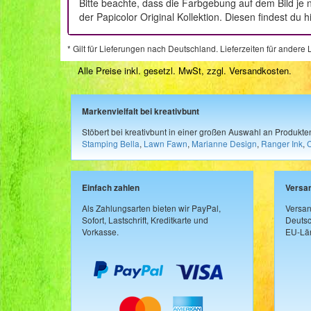
Bitte beachte, dass die Farbgebung auf dem Bild je
der Papicolor Original Kollektion. Diesen findest du
* Gilt für Lieferungen nach Deutschland. Lieferzeiten für ander
Alle Preise inkl. gesetzl. MwSt, zzgl.
Versandkosten
.
Markenvielfalt bei kreativbunt
Stöbert bei kreativbunt in einer großen Auswahl an Produkt
Stamping Bella
,
Lawn Fawn
,
Marianne Design
,
Ranger Ink
,
Einfach zahlen
Versa
Als Zahlungsarten bieten wir PayPal,
Versan
Sofort, Lastschrift, Kreditkarte und
Deutsc
Vorkasse.
EU-Län