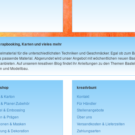
crapbooking, Karten und vieles mehr
elmaterial für die unterschiedlichsten Techniken und Geschmäcker. Egal ob zum Ba
as passende Material. Abgerundet wird unser Angebot mit wöchentlichen neuen Bast
nbieten. Auf unserem kreativen Blog findet ihr Anleitungen zu den Themen Bastel
n und Modellbau.
lshop
kreativbunt
 & Karton
Kontakt
 & Planer-Zubehör
Für Händler
el & Embossing
Stellenangebote
n & Prägen
Über uns
lonen & Masken
Versandkosten & Lieferzeiten
rung & Dekoration
Zahlungsarten