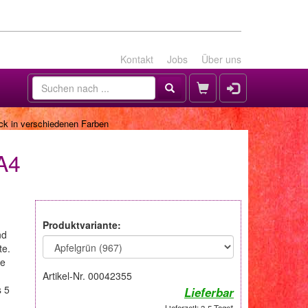
Kontakt
Jobs
Über uns
ock in verschiedenen Farben
A4
Produktvariante:
nd
te.
ße
Artikel-Nr. 00042355
s 5
Lieferbar