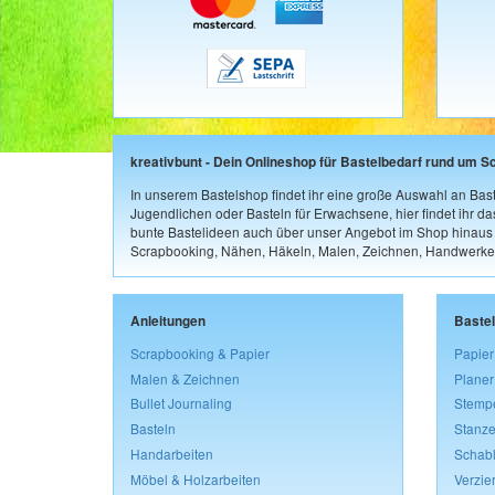
kreativbunt - Dein Onlineshop für Bastelbedarf rund um S
In unserem Bastelshop findet ihr eine große Auswahl an Bast
Jugendlichen oder Basteln für Erwachsene, hier findet ihr d
bunte Bastelideen auch über unser Angebot im Shop hinaus a
Scrapbooking, Nähen, Häkeln, Malen, Zeichnen, Handwerke
Anleitungen
Baste
Scrapbooking & Papier
Papier
Malen & Zeichnen
Planer
Bullet Journaling
Stemp
Basteln
Stanze
Handarbeiten
Schab
Möbel & Holzarbeiten
Verzie