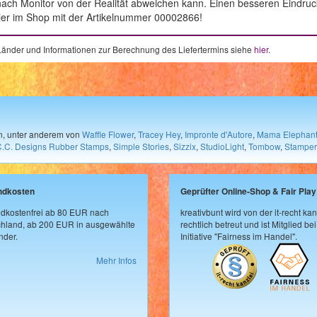
 nach Monitor von der Realität abweichen kann. Einen besseren Eindru
 hier im Shop mit der Artikelnummer 00002866!
e Länder und Informationen zur Berechnung des Liefertermins siehe
hier
.
en, unter anderem von
Waffle Flower
,
Tracey Hey
,
Impronte d'Autore
,
Mama Elephan
C.C. Designs Rubber Stamps
,
Simple Stories
,
Sizzix
,
StudioLight
,
Tombow
,
Stamper
ndkosten
Geprüfter Online-Shop & Fair Play
dkostenfrei ab 80 EUR nach
kreativbunt wird von der it-recht kan
hland, ab 200 EUR in ausgewählte
rechtlich betreut und ist Mitglied bei
der.
Initiative "Fairness im Handel".
Mehr Infos