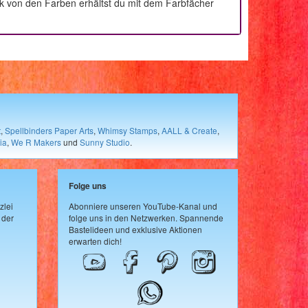
ck von den Farben erhältst du mit dem Farbfächer
t
,
Spellbinders Paper Arts
,
Whimsy Stamps
,
AALL & Create
,
ia
,
We R Makers
und
Sunny Studio
.
Folge uns
zlei
Abonniere unseren YouTube-Kanal und
 der
folge uns in den Netzwerken. Spannende
Bastelideen und exklusive Aktionen
erwarten dich!