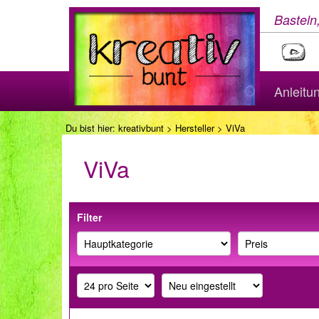
Basteln
Anleitu
Du bist hier:
kreativbunt
>
Hersteller
> ViVa
ViVa
Filter