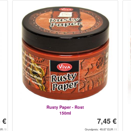
Rusty Paper - Rost
150ml
 €
7,45 €
R / l
Grundpreis: 49,67 EUR / l