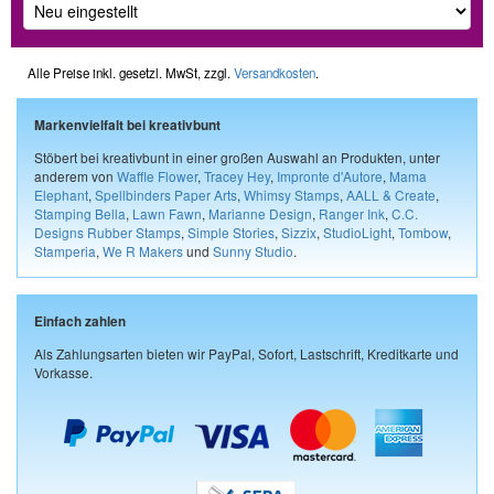
Alle Preise inkl. gesetzl. MwSt, zzgl.
Versandkosten
.
Markenvielfalt bei kreativbunt
Stöbert bei kreativbunt in einer großen Auswahl an Produkten, unter
anderem von
Waffle Flower
,
Tracey Hey
,
Impronte d'Autore
,
Mama
Elephant
,
Spellbinders Paper Arts
,
Whimsy Stamps
,
AALL & Create
,
Stamping Bella
,
Lawn Fawn
,
Marianne Design
,
Ranger Ink
,
C.C.
Designs Rubber Stamps
,
Simple Stories
,
Sizzix
,
StudioLight
,
Tombow
,
Stamperia
,
We R Makers
und
Sunny Studio
.
Einfach zahlen
Als Zahlungsarten bieten wir PayPal, Sofort, Lastschrift, Kreditkarte und
Vorkasse.