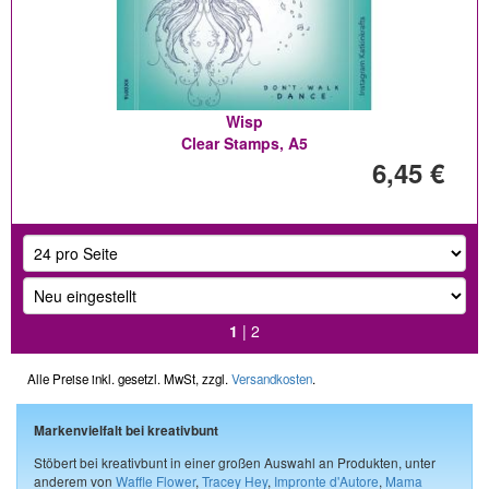
Wisp
Clear Stamps, A5
6,45 €
1
|
2
Alle Preise inkl. gesetzl. MwSt, zzgl.
Versandkosten
.
Markenvielfalt bei kreativbunt
Stöbert bei kreativbunt in einer großen Auswahl an Produkten, unter
anderem von
Waffle Flower
,
Tracey Hey
,
Impronte d'Autore
,
Mama