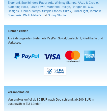
Elephant
,
Spellbinders Paper Arts
,
Whimsy Stamps
,
AALL & Create
,
Stamping Bella
,
Lawn Fawn
,
Marianne Design
,
Ranger Ink
,
C.C.
Designs Rubber Stamps
,
Simple Stories
,
Sizzix
,
StudioLight
,
Tombow
,
Stamperia
,
We R Makers
und
Sunny Studio
.
Einfach zahlen
Als Zahlungsarten bieten wir PayPal, Sofort, Lastschrift, Kreditkarte und
Vorkasse.
Versandkosten
Versandkostenfrei ab 80 EUR nach Deutschland, ab 200 EUR in
ausgewählte EU-Länder.