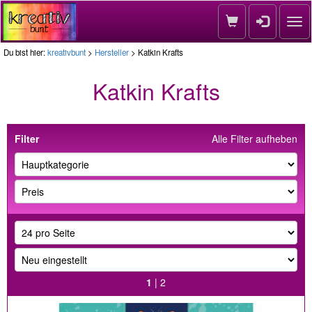
Nav
Du bist hier:
kreativbunt
>
Hersteller
> Katkin Krafts
Katkin Krafts
Filter
Alle Filter aufheben
1
|
2