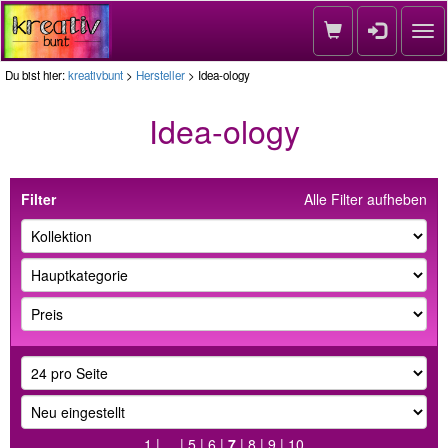
Nav
Du bist hier:
kreativbunt
>
Hersteller
> Idea-ology
Idea-ology
Filter
Alle Filter aufheben
1
| ... |
5
|
6
|
7
|
8
|
9
|
10