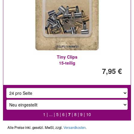
Tiny Clips
15-teilig
7,95 €
1
| ... |
5
|
6
|
7
|
8
|
9
|
10
Alle Preise inkl. gesetzl. MwSt, zzgl.
Versandkosten
.