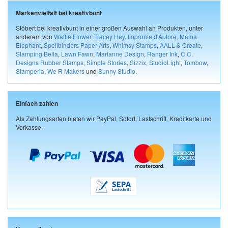
Markenvielfalt bei kreativbunt
Stöbert bei kreativbunt in einer großen Auswahl an Produkten, unter
anderem von
Waffle Flower
,
Tracey Hey
,
Impronte d'Autore
,
Mama
Elephant
,
Spellbinders Paper Arts
,
Whimsy Stamps
,
AALL & Create
,
Stamping Bella
,
Lawn Fawn
,
Marianne Design
,
Ranger Ink
,
C.C.
Designs Rubber Stamps
,
Simple Stories
,
Sizzix
,
StudioLight
,
Tombow
,
Stamperia
,
We R Makers
und
Sunny Studio
.
Einfach zahlen
Als Zahlungsarten bieten wir PayPal, Sofort, Lastschrift, Kreditkarte und
Vorkasse.