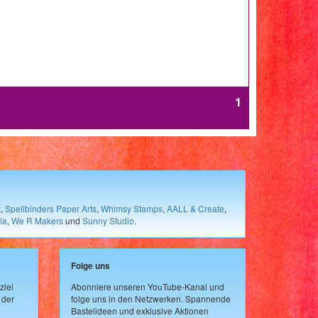
1
t
,
Spellbinders Paper Arts
,
Whimsy Stamps
,
AALL & Create
,
ia
,
We R Makers
und
Sunny Studio
.
Folge uns
zlei
Abonniere unseren YouTube-Kanal und
 der
folge uns in den Netzwerken. Spannende
Bastelideen und exklusive Aktionen