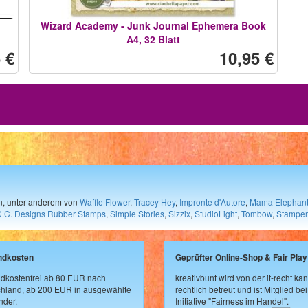
Wizard Academy - Junk Journal Ephemera Book
A4, 32 Blatt
 €
10,95 €
en, unter anderem von
Waffle Flower
,
Tracey Hey
,
Impronte d'Autore
,
Mama Elephan
C.C. Designs Rubber Stamps
,
Simple Stories
,
Sizzix
,
StudioLight
,
Tombow
,
Stamper
ndkosten
Geprüfter Online-Shop & Fair Play
dkostenfrei ab 80 EUR nach
kreativbunt wird von der it-recht kan
hland, ab 200 EUR in ausgewählte
rechtlich betreut und ist Mitglied bei
der.
Initiative "Fairness im Handel".