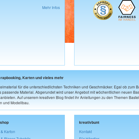
Mehr Infos
crapbooking, Karten und vieles mehr
elmaterial für die unterschiedlichsten Techniken und Geschmäcker. Egal ob zum Ba
as passende Material. Abgerundet wird unser Angebot mit wöchentlichen neuen Bast
nbieten. Auf unserem kreativen Blog findet ihr Anleitungen zu den Themen Bastel
n und Modellbau.
lshop
kreativbunt
 & Karton
Kontakt
 & Planer-Zubehör
Für Händler