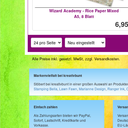
Wizard Academy - Rice Paper Mixed
A5, 8 Blatt
6,95
Alle Preise inkl. gesetzl. MwSt, zzgl.
Versandkosten
.
Markenvielfalt bei kreativbunt
Stöbert bei kreativbunt in einer großen Auswahl an Produkt
Stamping Bella
,
Lawn Fawn
,
Marianne Design
,
Ranger Ink
,
Einfach zahlen
Versa
Als Zahlungsarten bieten wir PayPal,
Versan
Sofort, Lastschrift, Kreditkarte und
Deutsc
Vorkasse.
EU-Län