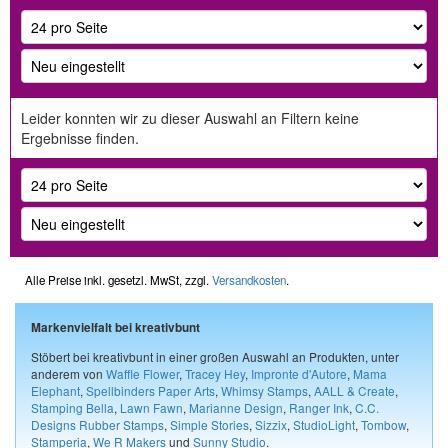
Leider konnten wir zu dieser Auswahl an Filtern keine
Ergebnisse finden.
Alle Preise inkl. gesetzl. MwSt, zzgl.
Versandkosten
.
Markenvielfalt bei kreativbunt
Stöbert bei kreativbunt in einer großen Auswahl an Produkten, unter
anderem von
Waffle Flower
,
Tracey Hey
,
Impronte d'Autore
,
Mama
Elephant
,
Spellbinders Paper Arts
,
Whimsy Stamps
,
AALL & Create
,
Stamping Bella
,
Lawn Fawn
,
Marianne Design
,
Ranger Ink
,
C.C.
Designs Rubber Stamps
,
Simple Stories
,
Sizzix
,
StudioLight
,
Tombow
,
Stamperia
,
We R Makers
und
Sunny Studio
.