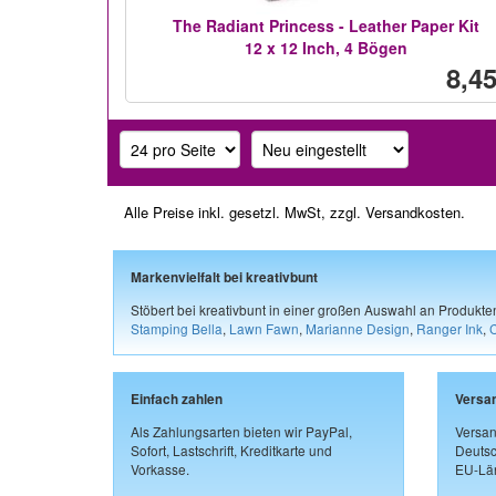
The Radiant Princess - Leather Paper Kit
12 x 12 Inch, 4 Bögen
8,45
Alle Preise inkl. gesetzl. MwSt, zzgl.
Versandkosten
.
Markenvielfalt bei kreativbunt
Stöbert bei kreativbunt in einer großen Auswahl an Produkt
Stamping Bella
,
Lawn Fawn
,
Marianne Design
,
Ranger Ink
,
Einfach zahlen
Versa
Als Zahlungsarten bieten wir PayPal,
Versan
Sofort, Lastschrift, Kreditkarte und
Deutsc
Vorkasse.
EU-Län