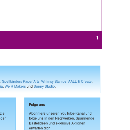
1
t
,
Spellbinders Paper Arts
,
Whimsy Stamps
,
AALL & Create
,
ia
,
We R Makers
und
Sunny Studio
.
Folge uns
zlei
Abonniere unseren YouTube-Kanal und
 der
folge uns in den Netzwerken. Spannende
Bastelideen und exklusive Aktionen
erwarten dich!