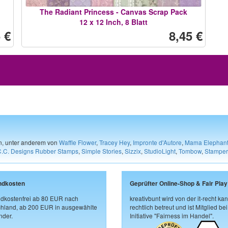
The Radiant Princess - Canvas Scrap Pack
12 x 12 Inch, 8 Blatt
 €
8,45 €
en, unter anderem von
Waffle Flower
,
Tracey Hey
,
Impronte d'Autore
,
Mama Elephan
C.C. Designs Rubber Stamps
,
Simple Stories
,
Sizzix
,
StudioLight
,
Tombow
,
Stamper
ndkosten
Geprüfter Online-Shop & Fair Play
dkostenfrei ab 80 EUR nach
kreativbunt wird von der it-recht kan
hland, ab 200 EUR in ausgewählte
rechtlich betreut und ist Mitglied bei
der.
Initiative "Fairness im Handel".