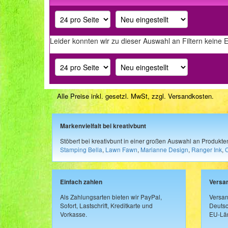
Leider konnten wir zu dieser Auswahl an Filtern keine 
Alle Preise inkl. gesetzl. MwSt, zzgl.
Versandkosten
.
Markenvielfalt bei kreativbunt
Stöbert bei kreativbunt in einer großen Auswahl an Produkt
Stamping Bella
,
Lawn Fawn
,
Marianne Design
,
Ranger Ink
,
Einfach zahlen
Versa
Als Zahlungsarten bieten wir PayPal,
Versan
Sofort, Lastschrift, Kreditkarte und
Deutsc
Vorkasse.
EU-Län