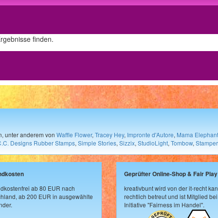
Ergebnisse finden.
en, unter anderem von
Waffle Flower
,
Tracey Hey
,
Impronte d'Autore
,
Mama Elephan
C.C. Designs Rubber Stamps
,
Simple Stories
,
Sizzix
,
StudioLight
,
Tombow
,
Stamper
ndkosten
Geprüfter Online-Shop & Fair Play
dkostenfrei ab 80 EUR nach
kreativbunt wird von der it-recht kan
hland, ab 200 EUR in ausgewählte
rechtlich betreut und ist Mitglied bei
der.
Initiative "Fairness im Handel".