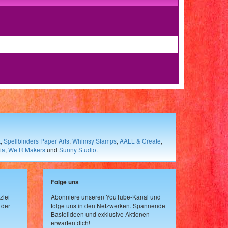
t
,
Spellbinders Paper Arts
,
Whimsy Stamps
,
AALL & Create
,
ia
,
We R Makers
und
Sunny Studio
.
Folge uns
zlei
Abonniere unseren YouTube-Kanal und
 der
folge uns in den Netzwerken. Spannende
Bastelideen und exklusive Aktionen
erwarten dich!