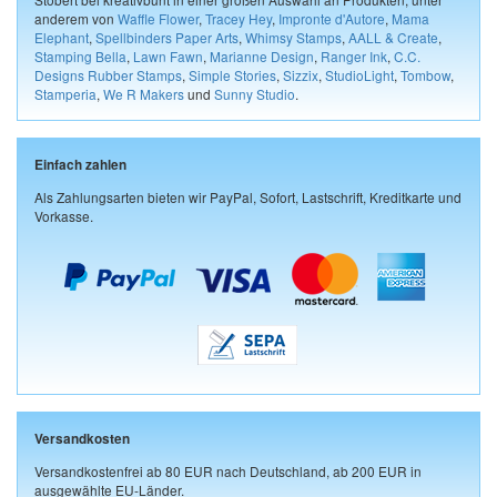
anderem von
Waffle Flower
,
Tracey Hey
,
Impronte d'Autore
,
Mama
Elephant
,
Spellbinders Paper Arts
,
Whimsy Stamps
,
AALL & Create
,
Stamping Bella
,
Lawn Fawn
,
Marianne Design
,
Ranger Ink
,
C.C.
Designs Rubber Stamps
,
Simple Stories
,
Sizzix
,
StudioLight
,
Tombow
,
Stamperia
,
We R Makers
und
Sunny Studio
.
Einfach zahlen
Als Zahlungsarten bieten wir PayPal, Sofort, Lastschrift, Kreditkarte und
Vorkasse.
Versandkosten
Versandkostenfrei ab 80 EUR nach Deutschland, ab 200 EUR in
ausgewählte EU-Länder.