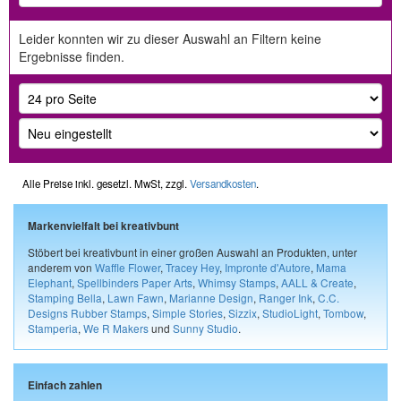
Leider konnten wir zu dieser Auswahl an Filtern keine
Ergebnisse finden.
Alle Preise inkl. gesetzl. MwSt, zzgl.
Versandkosten
.
Markenvielfalt bei kreativbunt
Stöbert bei kreativbunt in einer großen Auswahl an Produkten, unter
anderem von
Waffle Flower
,
Tracey Hey
,
Impronte d'Autore
,
Mama
Elephant
,
Spellbinders Paper Arts
,
Whimsy Stamps
,
AALL & Create
,
Stamping Bella
,
Lawn Fawn
,
Marianne Design
,
Ranger Ink
,
C.C.
Designs Rubber Stamps
,
Simple Stories
,
Sizzix
,
StudioLight
,
Tombow
,
Stamperia
,
We R Makers
und
Sunny Studio
.
Einfach zahlen