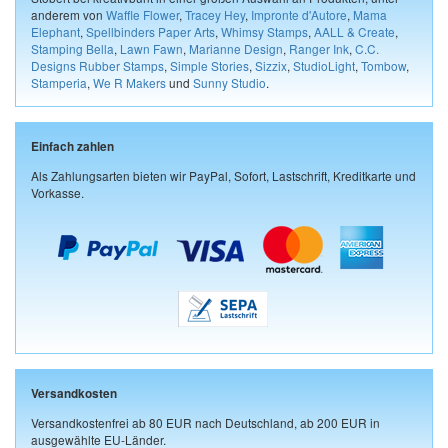
anderem von
Waffle Flower
,
Tracey Hey
,
Impronte d'Autore
,
Mama
Elephant
,
Spellbinders Paper Arts
,
Whimsy Stamps
,
AALL & Create
,
Stamping Bella
,
Lawn Fawn
,
Marianne Design
,
Ranger Ink
,
C.C.
Designs Rubber Stamps
,
Simple Stories
,
Sizzix
,
StudioLight
,
Tombow
,
Stamperia
,
We R Makers
und
Sunny Studio
.
Einfach zahlen
Als Zahlungsarten bieten wir PayPal, Sofort, Lastschrift, Kreditkarte und
Vorkasse.
Versandkosten
Versandkostenfrei ab 80 EUR nach Deutschland, ab 200 EUR in
ausgewählte EU-Länder.