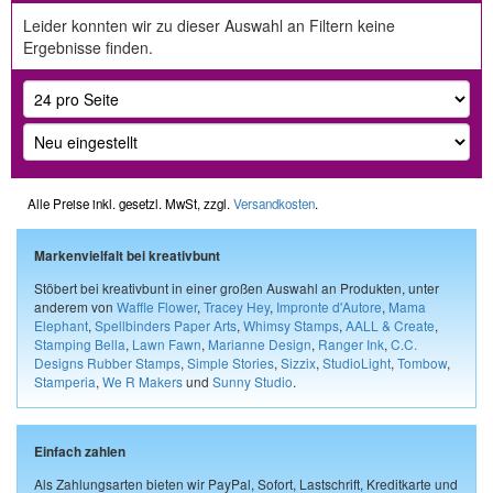
Leider konnten wir zu dieser Auswahl an Filtern keine
Ergebnisse finden.
Alle Preise inkl. gesetzl. MwSt, zzgl.
Versandkosten
.
Markenvielfalt bei kreativbunt
Stöbert bei kreativbunt in einer großen Auswahl an Produkten, unter
anderem von
Waffle Flower
,
Tracey Hey
,
Impronte d'Autore
,
Mama
Elephant
,
Spellbinders Paper Arts
,
Whimsy Stamps
,
AALL & Create
,
Stamping Bella
,
Lawn Fawn
,
Marianne Design
,
Ranger Ink
,
C.C.
Designs Rubber Stamps
,
Simple Stories
,
Sizzix
,
StudioLight
,
Tombow
,
Stamperia
,
We R Makers
und
Sunny Studio
.
Einfach zahlen
Als Zahlungsarten bieten wir PayPal, Sofort, Lastschrift, Kreditkarte und