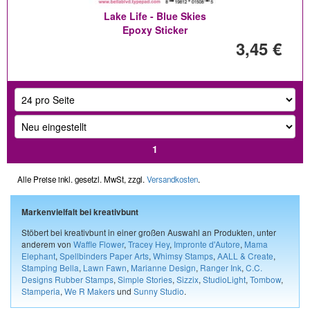
Lake Life - Blue Skies
Epoxy Sticker
3,45 €
1
Alle Preise inkl. gesetzl. MwSt, zzgl.
Versandkosten
.
Markenvielfalt bei kreativbunt
Stöbert bei kreativbunt in einer großen Auswahl an Produkten, unter
anderem von
Waffle Flower
,
Tracey Hey
,
Impronte d'Autore
,
Mama
Elephant
,
Spellbinders Paper Arts
,
Whimsy Stamps
,
AALL & Create
,
Stamping Bella
,
Lawn Fawn
,
Marianne Design
,
Ranger Ink
,
C.C.
Designs Rubber Stamps
,
Simple Stories
,
Sizzix
,
StudioLight
,
Tombow
,
Stamperia
,
We R Makers
und
Sunny Studio
.