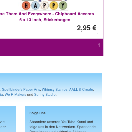
re There And Everywhere - Chipboard Accents
6 x 13 Inch, Stickerbogen
2,95 €
1
t
,
Spellbinders Paper Arts
,
Whimsy Stamps
,
AALL & Create
,
ia
,
We R Makers
und
Sunny Studio
.
Folge uns
zlei
Abonniere unseren YouTube-Kanal und
 der
folge uns in den Netzwerken. Spannende
Bastelideen und exklusive Aktionen