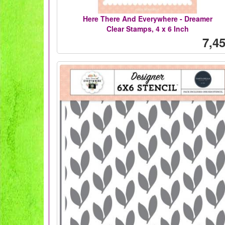
Here There And Everywhere - Dreamer
Clear Stamps, 4 x 6 Inch
7,45