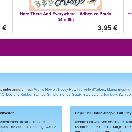
Here There And Everywhere - Adhesive Brads
He
34-teilig
 €
3,95 €
en, unter anderem von
Waffle Flower
,
Tracey Hey
,
Impronte d'Autore
,
Mama Elephan
C.C. Designs Rubber Stamps
,
Simple Stories
,
Sizzix
,
StudioLight
,
Tombow
,
Stamper
ndkosten
Geprüfter Online-Shop & Fair Play
dkostenfrei ab 80 EUR nach
kreativbunt wird von der it-recht kan
hland, ab 200 EUR in ausgewählte
rechtlich betreut und ist Mitglied bei
der.
Initiative "Fairness im Handel".