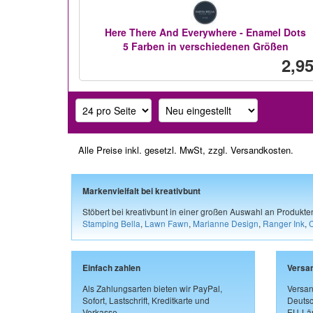
Here There And Everywhere - Enamel Dots
5 Farben in verschiedenen Größen
2,95
Alle Preise inkl. gesetzl. MwSt, zzgl.
Versandkosten
.
Markenvielfalt bei kreativbunt
Stöbert bei kreativbunt in einer großen Auswahl an Produkt
Stamping Bella
,
Lawn Fawn
,
Marianne Design
,
Ranger Ink
,
Einfach zahlen
Versa
Als Zahlungsarten bieten wir PayPal,
Versan
Sofort, Lastschrift, Kreditkarte und
Deutsc
Vorkasse.
EU-Län