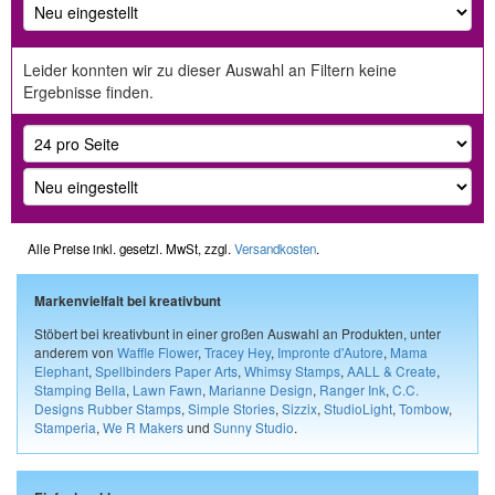
Leider konnten wir zu dieser Auswahl an Filtern keine
Ergebnisse finden.
Alle Preise inkl. gesetzl. MwSt, zzgl.
Versandkosten
.
Markenvielfalt bei kreativbunt
Stöbert bei kreativbunt in einer großen Auswahl an Produkten, unter
anderem von
Waffle Flower
,
Tracey Hey
,
Impronte d'Autore
,
Mama
Elephant
,
Spellbinders Paper Arts
,
Whimsy Stamps
,
AALL & Create
,
Stamping Bella
,
Lawn Fawn
,
Marianne Design
,
Ranger Ink
,
C.C.
Designs Rubber Stamps
,
Simple Stories
,
Sizzix
,
StudioLight
,
Tombow
,
Stamperia
,
We R Makers
und
Sunny Studio
.