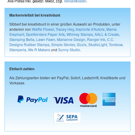
Alle Preise inkl. gesetzl. MwSt, zzgl.
Versandkosten
.
Markenvielfalt bei kreativbunt
Stöbert bei kreativbunt in einer großen Auswahl an Produkten, unter
anderem von
Waffle Flower
,
Tracey Hey
,
Impronte d'Autore
,
Mama
Elephant
,
Spellbinders Paper Arts
,
Whimsy Stamps
,
AALL & Create
,
Stamping Bella
,
Lawn Fawn
,
Marianne Design
,
Ranger Ink
,
C.C.
Designs Rubber Stamps
,
Simple Stories
,
Sizzix
,
StudioLight
,
Tombow
,
Stamperia
,
We R Makers
und
Sunny Studio
.
Einfach zahlen
Als Zahlungsarten bieten wir PayPal, Sofort, Lastschrift, Kreditkarte und
Vorkasse.