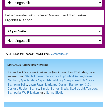
Leider konnten wir zu dieser Auswahl an Filtern keine
Ergebnisse finden.
Alle Preise inkl. gesetzl. MwSt, zzgl.
Versandkosten
.
Markenvielfalt bei kreativbunt
Stöbert bei kreativbunt in einer großen Auswahl an Produkten, unter
anderem von
Waffle Flower
,
Tracey Hey
,
Impronte d'Autore
,
Mama
Elephant
,
Spellbinders Paper Arts
,
Whimsy Stamps
,
AALL & Create
,
Stamping Bella
,
Lawn Fawn
,
Marianne Design
,
Ranger Ink
,
C.C.
Designs Rubber Stamps
,
Simple Stories
,
Sizzix
,
StudioLight
,
Tombow
,
Stamperia
,
We R Makers
und
Sunny Studio
.