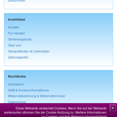
Zeitschriften
kreativbunt
Kontakt
Für Händler
Stellenangebote
Über uns
Versandkosten & Lieferzeiten
Zahlungsarten
Rechtliches
Impressum
AGB & Kundeninformationen
Widerrufsbelehrung & Widerrufsformular
Datenschutz
Diese Webseite verwendet Cookies. Wenn Sie auf der Webseite
✖
Vertrag widerrufen
weitersurfen stimmen Sie der Cookie-Nutzung zu.
Weitere Informationen
zu Cookies und Ihre Widerspruchsmöglichkeit