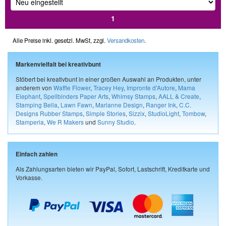
1
Alle Preise inkl. gesetzl. MwSt, zzgl.
Versandkosten
.
Markenvielfalt bei kreativbunt
Stöbert bei kreativbunt in einer großen Auswahl an Produkten, unter
anderem von
Waffle Flower
,
Tracey Hey
,
Impronte d'Autore
,
Mama
Elephant
,
Spellbinders Paper Arts
,
Whimsy Stamps
,
AALL & Create
,
Stamping Bella
,
Lawn Fawn
,
Marianne Design
,
Ranger Ink
,
C.C.
Designs Rubber Stamps
,
Simple Stories
,
Sizzix
,
StudioLight
,
Tombow
,
Stamperia
,
We R Makers
und
Sunny Studio
.
Einfach zahlen
Als Zahlungsarten bieten wir PayPal, Sofort, Lastschrift, Kreditkarte und
Vorkasse.