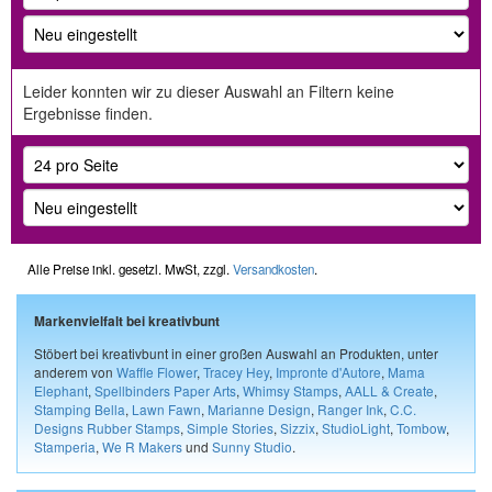
Leider konnten wir zu dieser Auswahl an Filtern keine
Ergebnisse finden.
Alle Preise inkl. gesetzl. MwSt, zzgl.
Versandkosten
.
Markenvielfalt bei kreativbunt
Stöbert bei kreativbunt in einer großen Auswahl an Produkten, unter
anderem von
Waffle Flower
,
Tracey Hey
,
Impronte d'Autore
,
Mama
Elephant
,
Spellbinders Paper Arts
,
Whimsy Stamps
,
AALL & Create
,
Stamping Bella
,
Lawn Fawn
,
Marianne Design
,
Ranger Ink
,
C.C.
Designs Rubber Stamps
,
Simple Stories
,
Sizzix
,
StudioLight
,
Tombow
,
Stamperia
,
We R Makers
und
Sunny Studio
.