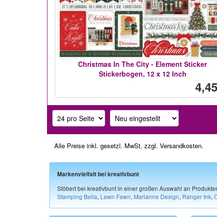
Christmas In The City - Element Sticker
Stickerbogen, 12 x 12 Inch
4,45
Alle Preise inkl. gesetzl. MwSt, zzgl.
Versandkosten
.
Markenvielfalt bei kreativbunt
Stöbert bei kreativbunt in einer großen Auswahl an Produkt
Stamping Bella
,
Lawn Fawn
,
Marianne Design
,
Ranger Ink
,