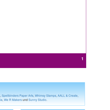
1
t
,
Spellbinders Paper Arts
,
Whimsy Stamps
,
AALL & Create
,
ia
,
We R Makers
und
Sunny Studio
.