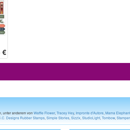
 €
en, unter anderem von
Waffle Flower
,
Tracey Hey
,
Impronte d'Autore
,
Mama Elephan
C.C. Designs Rubber Stamps
,
Simple Stories
,
Sizzix
,
StudioLight
,
Tombow
,
Stamper