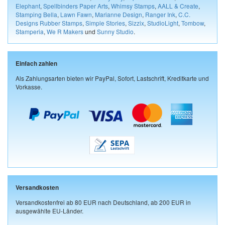
Elephant
,
Spellbinders Paper Arts
,
Whimsy Stamps
,
AALL & Create
,
Stamping Bella
,
Lawn Fawn
,
Marianne Design
,
Ranger Ink
,
C.C.
Designs Rubber Stamps
,
Simple Stories
,
Sizzix
,
StudioLight
,
Tombow
,
Stamperia
,
We R Makers
und
Sunny Studio
.
Einfach zahlen
Als Zahlungsarten bieten wir PayPal, Sofort, Lastschrift, Kreditkarte und
Vorkasse.
Versandkosten
Versandkostenfrei ab 80 EUR nach Deutschland, ab 200 EUR in
ausgewählte EU-Länder.