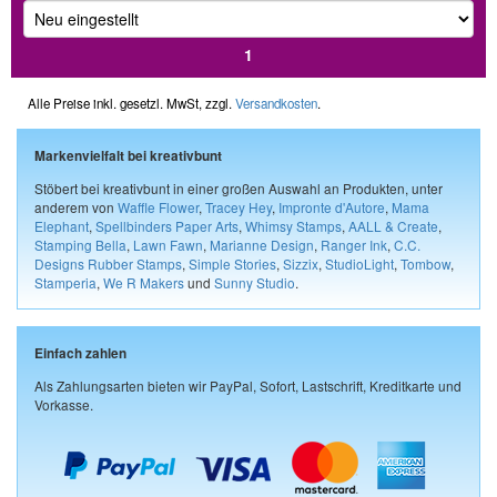
1
Alle Preise inkl. gesetzl. MwSt, zzgl.
Versandkosten
.
Markenvielfalt bei kreativbunt
Stöbert bei kreativbunt in einer großen Auswahl an Produkten, unter
anderem von
Waffle Flower
,
Tracey Hey
,
Impronte d'Autore
,
Mama
Elephant
,
Spellbinders Paper Arts
,
Whimsy Stamps
,
AALL & Create
,
Stamping Bella
,
Lawn Fawn
,
Marianne Design
,
Ranger Ink
,
C.C.
Designs Rubber Stamps
,
Simple Stories
,
Sizzix
,
StudioLight
,
Tombow
,
Stamperia
,
We R Makers
und
Sunny Studio
.
Einfach zahlen
Als Zahlungsarten bieten wir PayPal, Sofort, Lastschrift, Kreditkarte und
Vorkasse.