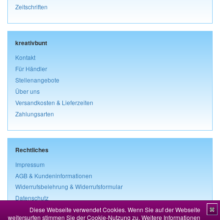
Zeitschriften
kreativbunt
Kontakt
Für Händler
Stellenangebote
Über uns
Versandkosten & Lieferzeiten
Zahlungsarten
Rechtliches
Impressum
AGB & Kundeninformationen
Widerrufsbelehrung & Widerrufsformular
Datenschutz
Diese Webseite verwendet Cookies. Wenn Sie auf der Webseite
✖
Vertrag widerrufen
weitersurfen stimmen Sie der Cookie-Nutzung zu.
Weitere Informationen