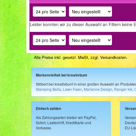
Leider konnten wir zu dieser Auswahl an Filtern keine 
Alle Preise inkl. gesetzl. MwSt, zzgl.
Versandkosten
.
Markenvielfalt bei kreativbunt
Stöbert bei kreativbunt in einer großen Auswahl an Produkt
Stamping Bella
,
Lawn Fawn
,
Marianne Design
,
Ranger Ink
,
Einfach zahlen
Versa
Als Zahlungsarten bieten wir PayPal,
Versan
Sofort, Lastschrift, Kreditkarte und
Deutsc
Vorkasse.
EU-Län