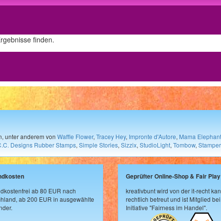
Ergebnisse finden.
en, unter anderem von
Waffle Flower
,
Tracey Hey
,
Impronte d'Autore
,
Mama Elephan
C.C. Designs Rubber Stamps
,
Simple Stories
,
Sizzix
,
StudioLight
,
Tombow
,
Stamper
ndkosten
Geprüfter Online-Shop & Fair Play
dkostenfrei ab 80 EUR nach
kreativbunt wird von der it-recht kan
hland, ab 200 EUR in ausgewählte
rechtlich betreut und ist Mitglied bei
der.
Initiative "Fairness im Handel".