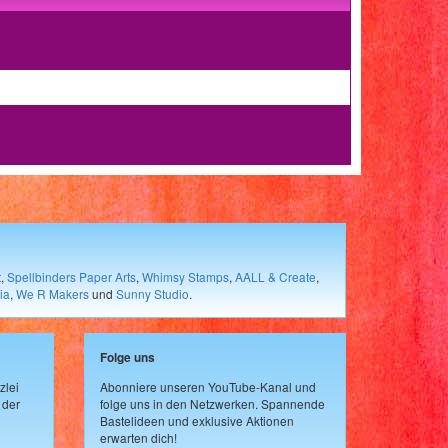
t
,
Spellbinders Paper Arts
,
Whimsy Stamps
,
AALL & Create
,
ia
,
We R Makers
und
Sunny Studio
.
Folge uns
zlei
Abonniere unseren YouTube-Kanal und
 der
folge uns in den Netzwerken. Spannende
Bastelideen und exklusive Aktionen
erwarten dich!