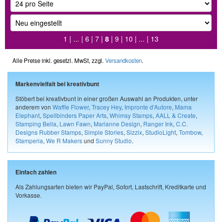
1
| ... |
6
|
7
|
8
|
9
|
10
| ... |
13
Alle Preise inkl. gesetzl. MwSt, zzgl.
Versandkosten
.
Markenvielfalt bei kreativbunt
Stöbert bei kreativbunt in einer großen Auswahl an Produkten, unter
anderem von
Waffle Flower
,
Tracey Hey
,
Impronte d'Autore
,
Mama
Elephant
,
Spellbinders Paper Arts
,
Whimsy Stamps
,
AALL & Create
,
Stamping Bella
,
Lawn Fawn
,
Marianne Design
,
Ranger Ink
,
C.C.
Designs Rubber Stamps
,
Simple Stories
,
Sizzix
,
StudioLight
,
Tombow
,
Stamperia
,
We R Makers
und
Sunny Studio
.
Einfach zahlen
Als Zahlungsarten bieten wir PayPal, Sofort, Lastschrift, Kreditkarte und
Vorkasse.