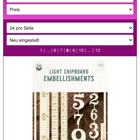
1
| ... |
6
|
7
|
8
|
9
|
10
| ... |
13