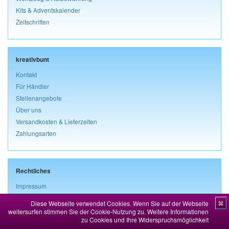
Kits & Adventskalender
Zeitschriften
kreativbunt
Kontakt
Für Händler
Stellenangebote
Über uns
Versandkosten & Lieferzeiten
Zahlungsarten
Rechtliches
Impressum
AGB & Kundeninformationen
Diese Webseite verwendet Cookies. Wenn Sie auf der Webseite
✖
Widerrufsbelehrung & Widerrufsformular
weitersurfen stimmen Sie der Cookie-Nutzung zu.
Weitere Informationen
zu Cookies und Ihre Widerspruchsmöglichkeit
Datenschutz