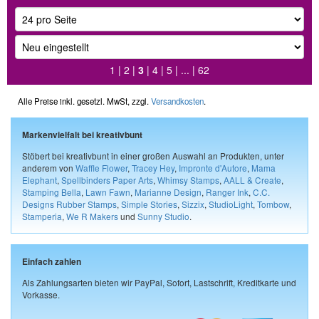
1
|
2
|
3
|
4
|
5
| ... |
62
Alle Preise inkl. gesetzl. MwSt, zzgl.
Versandkosten
.
Markenvielfalt bei kreativbunt
Stöbert bei kreativbunt in einer großen Auswahl an Produkten, unter
anderem von
Waffle Flower
,
Tracey Hey
,
Impronte d'Autore
,
Mama
Elephant
,
Spellbinders Paper Arts
,
Whimsy Stamps
,
AALL & Create
,
Stamping Bella
,
Lawn Fawn
,
Marianne Design
,
Ranger Ink
,
C.C.
Designs Rubber Stamps
,
Simple Stories
,
Sizzix
,
StudioLight
,
Tombow
,
Stamperia
,
We R Makers
und
Sunny Studio
.
Einfach zahlen
Als Zahlungsarten bieten wir PayPal, Sofort, Lastschrift, Kreditkarte und
Vorkasse.