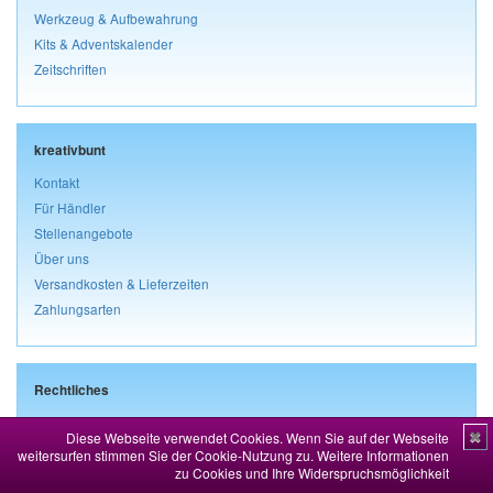
Werkzeug & Aufbewahrung
Kits & Adventskalender
Zeitschriften
kreativbunt
Kontakt
Für Händler
Stellenangebote
Über uns
Versandkosten & Lieferzeiten
Zahlungsarten
Rechtliches
Impressum
Diese Webseite verwendet Cookies. Wenn Sie auf der Webseite
✖
AGB & Kundeninformationen
weitersurfen stimmen Sie der Cookie-Nutzung zu.
Weitere Informationen
Widerrufsbelehrung & Widerrufsformular
zu Cookies und Ihre Widerspruchsmöglichkeit