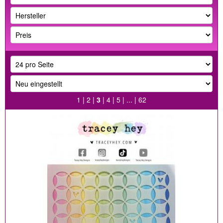
1
|
2
|
3
|
4
|
5
| ... |
62