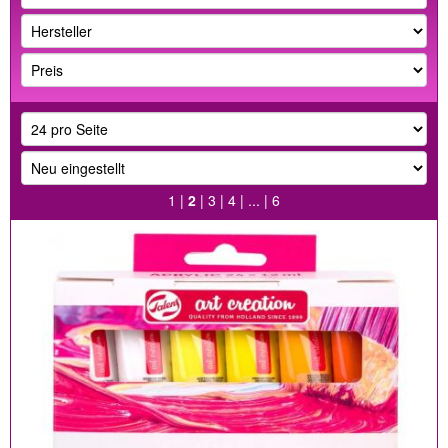
1
|
2
|
3
|
4
| ... |
6