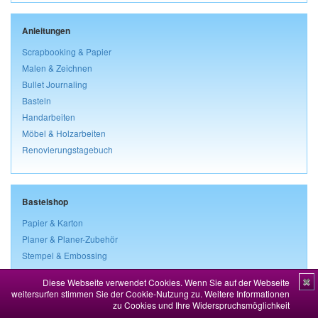
Anleitungen
Scrapbooking & Papier
Malen & Zeichnen
Bullet Journaling
Basteln
Handarbeiten
Möbel & Holzarbeiten
Renovierungstagebuch
Bastelshop
Papier & Karton
Planer & Planer-Zubehör
Stempel & Embossing
Stanzen & Prägen
Diese Webseite verwendet Cookies. Wenn Sie auf der Webseite
✖
Schablonen & Masken
weitersurfen stimmen Sie der Cookie-Nutzung zu.
Weitere Informationen
Verzierung & Dekoration
zu Cookies und Ihre Widerspruchsmöglichkeit