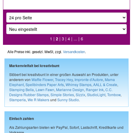
1
|
2
|
3
|
4
| ... |
6
Alle Preise inkl. gesetzl. MwSt, zzgl.
Versandkosten
.
Markenvielfalt bei kreativbunt
Stöbert bei kreativbunt in einer großen Auswahl an Produkten, unter
anderem von
Waffle Flower
,
Tracey Hey
,
Impronte d'Autore
,
Mama
Elephant
,
Spellbinders Paper Arts
,
Whimsy Stamps
,
AALL & Create
,
Stamping Bella
,
Lawn Fawn
,
Marianne Design
,
Ranger Ink
,
C.C.
Designs Rubber Stamps
,
Simple Stories
,
Sizzix
,
StudioLight
,
Tombow
,
Stamperia
,
We R Makers
und
Sunny Studio
.
Einfach zahlen
Als Zahlungsarten bieten wir PayPal, Sofort, Lastschrift, Kreditkarte und
Vorkasse.