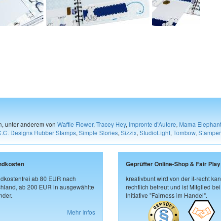
en, unter anderem von
Waffle Flower
,
Tracey Hey
,
Impronte d'Autore
,
Mama Elephan
C.C. Designs Rubber Stamps
,
Simple Stories
,
Sizzix
,
StudioLight
,
Tombow
,
Stamper
ndkosten
Geprüfter Online-Shop & Fair Play
dkostenfrei ab 80 EUR nach
kreativbunt wird von der it-recht kan
hland, ab 200 EUR in ausgewählte
rechtlich betreut und ist Mitglied bei
der.
Initiative "Fairness im Handel".
Mehr Infos