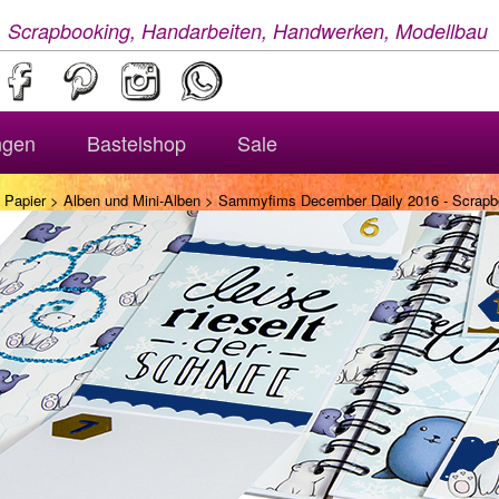
, Scrapbooking, Handarbeiten, Handwerken, Modellbau
ngen
Bastelshop
Sale
 Papier
>
Alben und Mini-Alben
> Sammyfims December Daily 2016 - Scrapbo