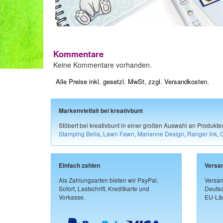
Kommentare
Keine Kommentare vorhanden.
Alle Preise inkl. gesetzl. MwSt, zzgl.
Versandkosten
.
Markenvielfalt bei kreativbunt
Stöbert bei kreativbunt in einer großen Auswahl an Produkt
Stamping Bella
,
Lawn Fawn
,
Marianne Design
,
Ranger Ink
,
Einfach zahlen
Versa
Als Zahlungsarten bieten wir PayPal,
Versan
Sofort, Lastschrift, Kreditkarte und
Deutsc
Vorkasse.
EU-Län