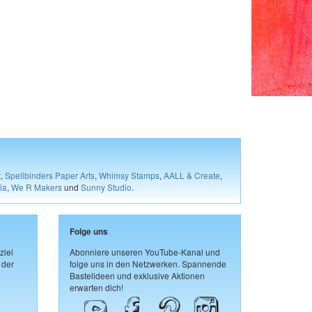
t
,
Spellbinders Paper Arts
,
Whimsy Stamps
,
AALL & Create
,
ia
,
We R Makers
und
Sunny Studio
.
Folge uns
zlei
Abonniere unseren YouTube-Kanal und
 der
folge uns in den Netzwerken. Spannende
Bastelideen und exklusive Aktionen
erwarten dich!