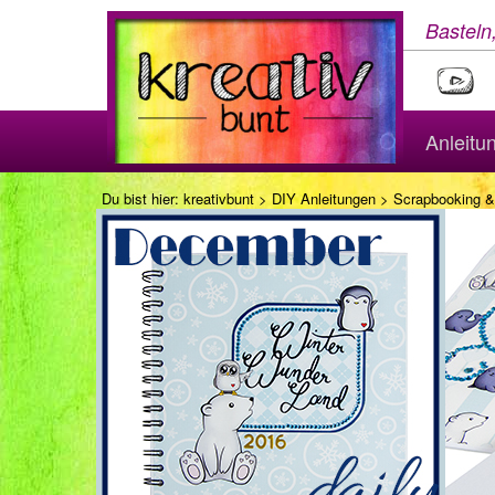
Basteln
Anleitu
Du bist hier:
kreativbunt
>
DIY Anleitungen
>
Scrapbooking &