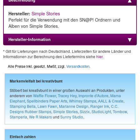
Hersteller:
Simple Stories
Perfekt für die Verwendung mit den SN@P! Ordnern und
Alben von Simple Stories.
Hersteller-Information
* Gilt für Lieferungen nach Deutschland. Lieferzeiten für andere Länder und
Informationen zur Berechnung des Liefertermins siehe
hier
.
Alle Preise inkl. gesetzl. MwSt, zzgl.
Versandkosten
.
Markenvielfalt bei kreativbunt
Stöbert bei kreativbunt in einer großen Auswahl an Produkten, unter
anderem von
Waffle Flower
,
Tracey Hey
,
Impronte d'Autore
,
Mama
Elephant
,
Spellbinders Paper Arts
,
Whimsy Stamps
,
AALL & Create
,
Stamping Bella
,
Lawn Fawn
,
Marianne Design
,
Ranger Ink
,
C.C.
Designs Rubber Stamps
,
Simple Stories
,
Sizzix
,
StudioLight
,
Tombow
,
Stamperia
,
We R Makers
und
Sunny Studio
.
Einfach zahlen