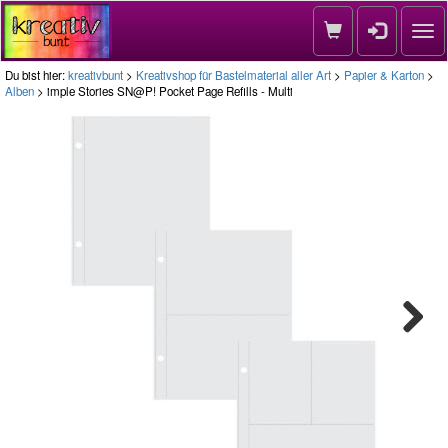
Nav
Du bist hier:
kreativbunt
>
Kreativshop für Bastelmaterial aller Art
>
Papier & Karton
>
Alben
> imple Stories SN@P! Pocket Page Refills - Multi
Next