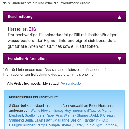
dein Kundenkonto ein und öffne die Produktseite erneut.
Beschreibung
Hersteller:
ZIG
Der hochwertige Pinselmarker ist gefüllt mit lichtbeständiger,
wasserbasierender Pigmenttinte und eignet sich besonders
gut für alle Arten von Outlines sowie Illustrationen.
Hersteller-Information
* Gilt für Lieferungen nach Deutschland. Lieferzeiten für andere Länder und
Informationen zur Berechnung des Liefertermins siehe
hier
.
Alle Preise inkl. gesetzl. MwSt, zzgl.
Versandkosten
.
Markenvielfalt bei kreativbunt
Stöbert bei kreativbunt in einer großen Auswahl an Produkten, unter
anderem von
Waffle Flower
,
Tracey Hey
,
Impronte d'Autore
,
Mama
Elephant
,
Spellbinders Paper Arts
,
Whimsy Stamps
,
AALL & Create
,
Stamping Bella
,
Lawn Fawn
,
Marianne Design
,
Ranger Ink
,
C.C.
Designs Rubber Stamps
,
Simple Stories
,
Sizzix
,
StudioLight
,
Tombow
,