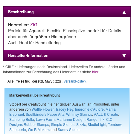
Beschreibung
Hersteller:
ZIG
Perfekt für Aquarell. Flexible Pinselspitze, perfekt für Details,
aber auch für größere Hintergründe.
Auch ideal für Handlettering.
Hersteller-Information
* Gilt für Lieferungen nach Deutschland. Lieferzeiten für andere Länder und
Informationen zur Berechnung des Liefertermins siehe
hier
.
Alle Preise inkl. gesetzl. MwSt, zzgl.
Versandkosten
.
Markenvielfalt bei kreativbunt
Stöbert bei kreativbunt in einer großen Auswahl an Produkten, unter
anderem von
Waffle Flower
,
Tracey Hey
,
Impronte d'Autore
,
Mama
Elephant
,
Spellbinders Paper Arts
,
Whimsy Stamps
,
AALL & Create
,
Stamping Bella
,
Lawn Fawn
,
Marianne Design
,
Ranger Ink
,
C.C.
Designs Rubber Stamps
,
Simple Stories
,
Sizzix
,
StudioLight
,
Tombow
,
Stamperia
,
We R Makers
und
Sunny Studio
.