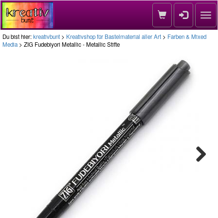
Nav
Du bist hier:
kreativbunt
>
Kreativshop für Bastelmaterial aller Art
>
Farben & Mixed
Media
> ZIG Fudebiyori Metallic - Metallic Stifte
Next