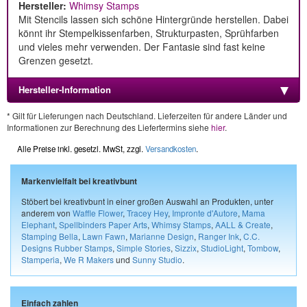
Hersteller:
Whimsy Stamps
Mit Stencils lassen sich schöne Hintergründe herstellen. Dabei
könnt ihr Stempelkissenfarben, Strukturpasten, Sprühfarben
und vieles mehr verwenden. Der Fantasie sind fast keine
Grenzen gesetzt.
Hersteller-Information
* Gilt für Lieferungen nach Deutschland. Lieferzeiten für andere Länder und
Informationen zur Berechnung des Liefertermins siehe
hier
.
Alle Preise inkl. gesetzl. MwSt, zzgl.
Versandkosten
.
Markenvielfalt bei kreativbunt
Stöbert bei kreativbunt in einer großen Auswahl an Produkten, unter
anderem von
Waffle Flower
,
Tracey Hey
,
Impronte d'Autore
,
Mama
Elephant
,
Spellbinders Paper Arts
,
Whimsy Stamps
,
AALL & Create
,
Stamping Bella
,
Lawn Fawn
,
Marianne Design
,
Ranger Ink
,
C.C.
Designs Rubber Stamps
,
Simple Stories
,
Sizzix
,
StudioLight
,
Tombow
,
Stamperia
,
We R Makers
und
Sunny Studio
.
Einfach zahlen