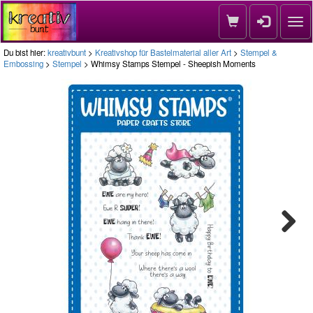
Nav
Du bist hier:
kreativbunt
>
Kreativshop für Bastelmaterial aller Art
>
Stempel &
Embossing
>
Stempel
> Whimsy Stamps Stempel - Sheepish Moments
Next