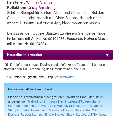
Hersteller:
Whimsy Stamps
Kollektion:
Crissy Armstrong
Schöne Stempel für Karten, Alben und vieles mehr. Bei den
Stempeln handelt es sich um Clear Stamps, die sich ohne
weitere Hilfsmittel auf einem Acrylblock montieren lassen.
Die passenden Outline-Stanzen zu diesem Stempelset findet
ihr bei uns mit Artikel-Nr. 00104086. Passende NoFuss Masks
mit Artikel-Nr. 00104084.
Hersteller-Information
* Gilt für Lieferungen nach Deutschland. Lieferzeiten für andere Länder und
Informationen zur Berechnung des Liefertermins siehe
hier
.
Alle Preise inkl. gesetzl. MwSt, zzgl.
Versandkosten
.
Markenvielfalt bei kreativbunt
Stöbert bei kreativbunt in einer großen Auswahl an Produkten, unter
anderem von
Waffle Flower
,
Tracey Hey
,
Impronte d'Autore
,
Mama
Elephant
,
Spellbinders Paper Arts
,
Whimsy Stamps
,
AALL & Create
,
Stamping Bella
,
Lawn Fawn
,
Marianne Design
,
Ranger Ink
,
C.C.
Designs Rubber Stamps
,
Simple Stories
,
Sizzix
,
StudioLight
,
Tombow
,