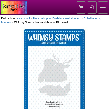
Nav
Du bist hier:
kreativbunt
>
Kreativshop für Bastelmaterial aller Art
>
Schablonen &
Masken
> Whimsy Stamps NoFuss Masks - Blitzened