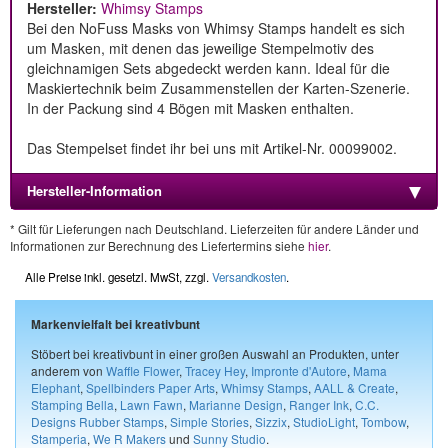
Hersteller:
Whimsy Stamps
Bei den NoFuss Masks von Whimsy Stamps handelt es sich
um Masken, mit denen das jeweilige Stempelmotiv des
gleichnamigen Sets abgedeckt werden kann. Ideal für die
Maskiertechnik beim Zusammenstellen der Karten-Szenerie.
In der Packung sind 4 Bögen mit Masken enthalten.
Das Stempelset findet ihr bei uns mit Artikel-Nr. 00099002.
Hersteller-Information
* Gilt für Lieferungen nach Deutschland. Lieferzeiten für andere Länder und
Informationen zur Berechnung des Liefertermins siehe
hier
.
Alle Preise inkl. gesetzl. MwSt, zzgl.
Versandkosten
.
Markenvielfalt bei kreativbunt
Stöbert bei kreativbunt in einer großen Auswahl an Produkten, unter
anderem von
Waffle Flower
,
Tracey Hey
,
Impronte d'Autore
,
Mama
Elephant
,
Spellbinders Paper Arts
,
Whimsy Stamps
,
AALL & Create
,
Stamping Bella
,
Lawn Fawn
,
Marianne Design
,
Ranger Ink
,
C.C.
Designs Rubber Stamps
,
Simple Stories
,
Sizzix
,
StudioLight
,
Tombow
,
Stamperia
,
We R Makers
und
Sunny Studio
.